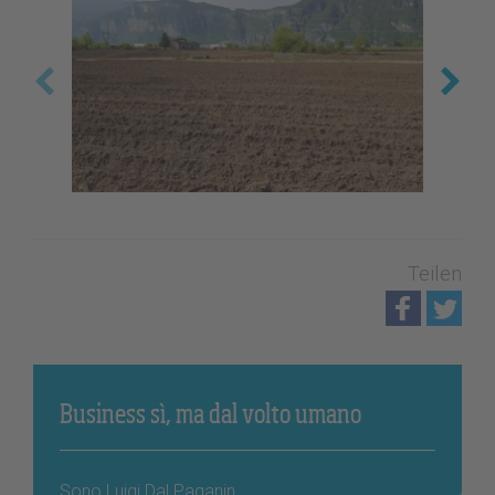
Teilen
Business sì, ma dal volto umano
Sono Luigi Dal Paganin.