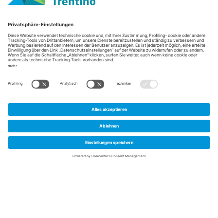
1
Home
/
Warum Trentino?
/
Strategische Position und gute Erreichbarkeit
Transport und Logistik: das Straßennetz im Trentino
Wir wissen, wie wichtig ein effizientes