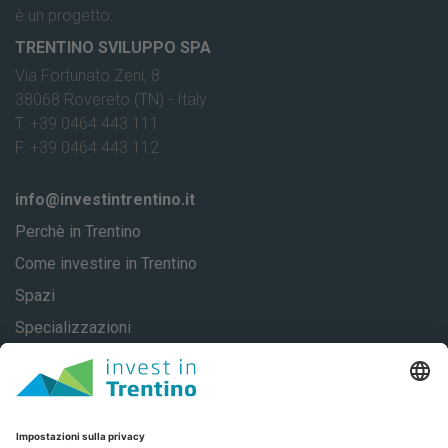
è un progetto:
TRENTINO SVILUPPO SPA
Via Fortunato Zeni, 8
38068 Rovereto (TN) - Italy
T. +39 0464 443 111
F. +39 0464 443 112
info@investintrentino.it
Perchè in Trentino
Come investire in Trentino
Spazi
Specializzazioni
About
Casi di successo
Contatti