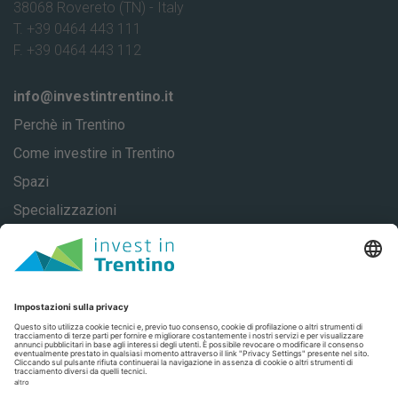
38068 Rovereto (TN) - Italy
T. +39 0464 443 111
F. +39 0464 443 112
info@investintrentino.it
Perchè in Trentino
Come investire in Trentino
Spazi
Specializzazioni
About
Casi di successo
Contatti
Privacy
Privacy Settings