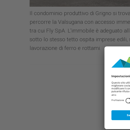
Il condominio produttivo di Grigno si trov
percorre la Valsugana con accesso imme
tra cui Fly SpA. L'immobile è adeguato all
sotto lo stesso tetto ospita imprese edili, 
lavorazione di ferro e rottami.