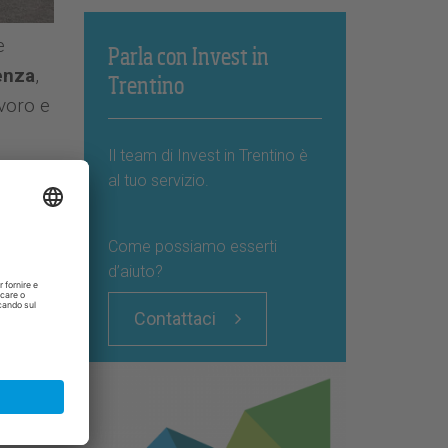
e
Parla con Invest in
enza
,
Trentino
avoro e
Il team di Invest in Trentino è
al tuo servizio.
Come possiamo esserti
ndividi
d’aiuto?
Contattaci