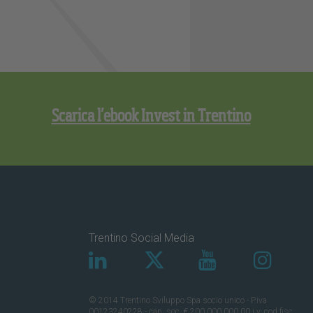
Scarica l’ebook Invest in Trentino
Trentino Social Media
© 2014 Trentino Sviluppo Spa socio unico - P.iva
00123240228 - cap. soc. € 200.000.000,00 i.v. cod.fisc.,