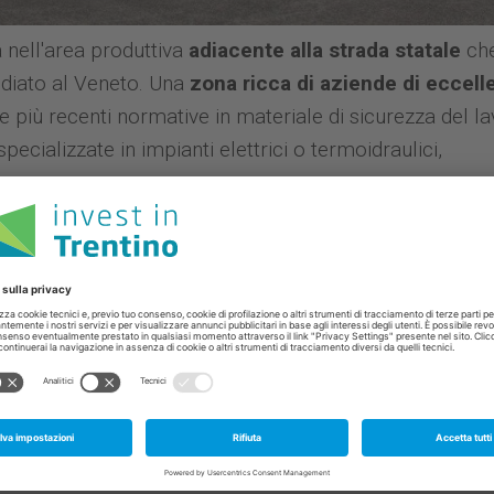
a nell'area produttiva
adiacente alla strada statale
ch
diato al Veneto. Una
zona ricca di aziende di eccell
e più recenti normative in materiale di sicurezza del l
specializzate in impianti elettrici o termoidraulici,
Co