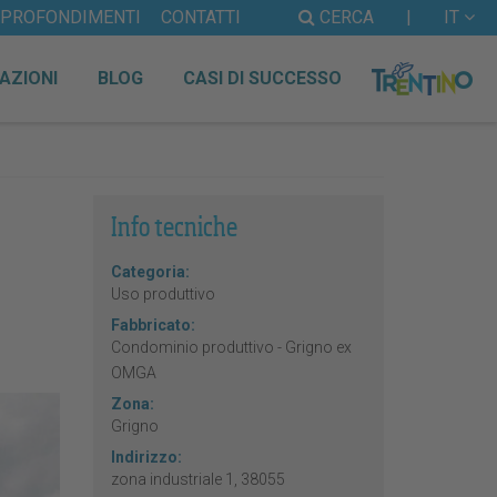
PPROFONDIMENTI
CONTATTI
CERCA
|
IT
AZIONI
BLOG
CASI DI SUCCESSO
Info tecniche
Categoria:
Uso produttivo
Fabbricato:
Condominio produttivo - Grigno ex
OMGA
Zona:
Grigno
Indirizzo:
zona industriale 1, 38055