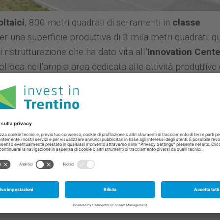
oltaici
, 800 metri quadrati di serramenti in
classe
per una superficie produttiva di 3 mila metri quadrati: q
 ristrutturazione che ha dato vita all’
Innovation Cente
olloca nell'ampia area dedicata alle attività produttive 
nciale che attraversa interamente la Val di Sole.
Co