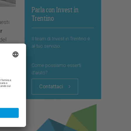
Parla con Invest in
Trentino
uesti
r
Il team di Invest in Trentino è
del
al tuo servizio.
Come possiamo esserti
d’aiuto?
ndividi
Contattaci