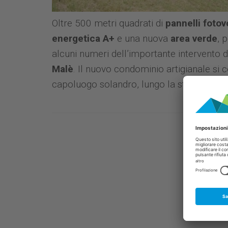
Oltre 500 metri quadrati di
pannelli fotov
energetica A+
e una nuova
area verde
, 
alcuni numeri dell’importante intervento di
Malè
. Il nuovo condominio artigianale si c
capoluogo solandro, lungo la strada provi