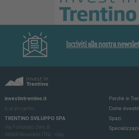
Iscriviti alla nostra newsle
investintrentino.it
Perchè in Tre
è un progetto:
Come investir
TRENTINO SVILUPPO SPA
Spazi
Via Fortunato Zeni, 8
Specializzazi
38068 Rovereto (TN) - Italy