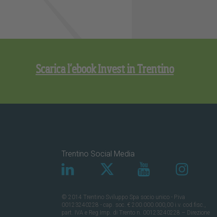
Scarica l’ebook Invest in Trentino
Trentino Social Media
© 2014 Trentino Sviluppo Spa socio unico - P.iva
00123240228 - cap. soc. € 200.000.000,00 i.v. cod.fisc.,
part. IVA e Reg.Imp. di Trento n. 00123240228 – Direzione