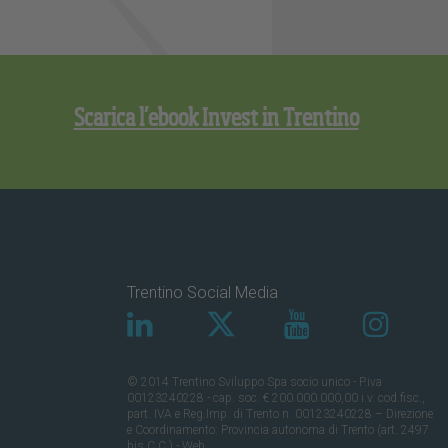
Scarica l’ebook Invest in Trentino
Trentino Social Media
© 2014 Trentino Sviluppo Spa socio unico - P.iva
00123240228 - cap. soc. € 200.000.000,00 i.v. cod.fisc.,
part. IVA e Reg.Imp. di Trento n. 00123240228 – Direzione
e Coordinamento: Provincia autonoma di Trento (art. 2497
bis C.C.) - Web