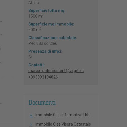
Affitto
Superficie lotto mq:
2
1500 m
Superficie mq immobile:
2
500 m
Classificazione catastale:
P.ed 980 cc Cles
Presenza di uffici:
Sì
Contatti:
marco_paternoster1@virgilio.it
+393393104826
Documenti
Immobile Cles Informativa Urbanistica Comunale
Immobile Cles Visura Catastale