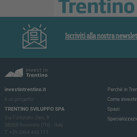
Iscriviti alla nostra newsle
investintrentino.it
Perchè in Tre
è un progetto:
Come investir
TRENTINO SVILUPPO SPA
Spazi
Via Fortunato Zeni, 8
Specializzazi
38068 Rovereto (TN) - Italy
T. +39 0464 443 111