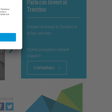
Parla con Invest in
Trentino
Il team di Invest in Trentino è
al tuo servizio.
Come possiamo esserti
d’aiuto?
Contattaci
ndividi