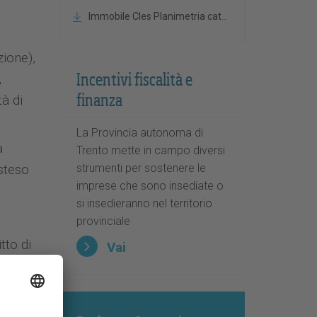
Immobile Cles Planimetria catastale
zione),
,
Incentivi fiscalità e
à di
finanza
La Provincia autonoma di
a
Trento mette in campo diversi
esteso
strumenti per sostenere le
imprese che sono insediate o
si insedieranno nel territorio
provinciale
tto di
Vai
zi in