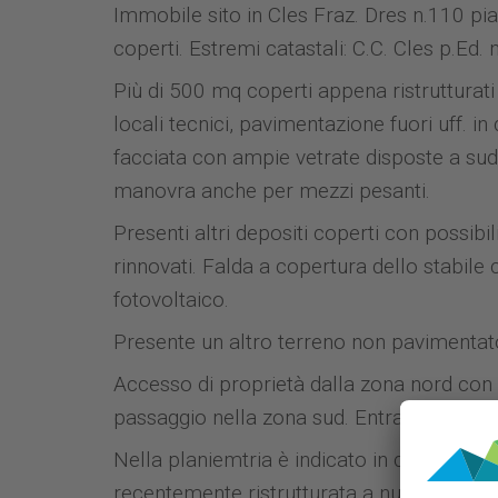
Immobile sito in Cles Fraz. Dres n.110 pi
coperti. Estremi catastali: C.C. Cles p.Ed.
Più di 500 mq coperti appena ristrutturati a
locali tecnici, pavimentazione fuori uff. in
facciata con ampie vetrate disposte a sud 
manovra anche per mezzi pesanti.
Presenti altri depositi coperti con possib
rinnovati. Falda a copertura dello stabile 
fotovoltaico.
Presente un altro terreno non pavimentat
Accesso di proprietà dalla zona nord con 
passaggio nella zona sud. Entrambi gli acc
Nella planiemtria è indicato in colore blu 
recentemente ristrutturata a nuovo; a corred