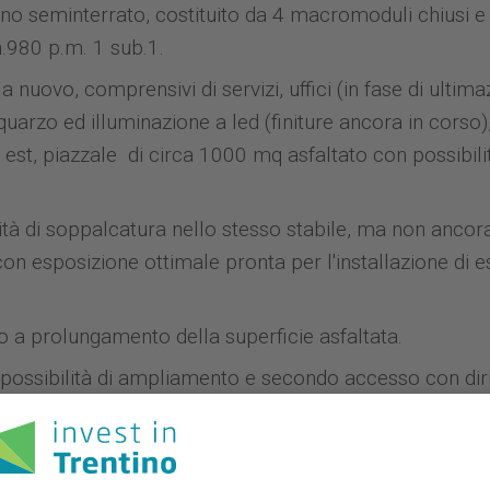
ano seminterrato, costituito da 4 macromoduli chiusi e
 n.980 p.m. 1 sub.1.
 nuovo, comprensivi di servizi, uffici (in fase di ultima
 quarzo ed illuminazione a led (finiture ancora in corso)
est, piazzale di circa 1000 mq asfaltato con possibilit
ilità di soppalcatura nello stesso stabile, ma non ancor
con esposizione ottimale pronta per l'installazione di 
o a prolungamento della superficie asfaltata.
possibilità di ampliamento e secondo accesso con diri
essi si prestano al transito di mezzi pesanti.
l'area di proprietà ed in colore ocra la prozione
o viste indicative della parte dedicata ad uffici e servi