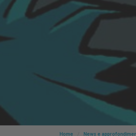
Home
/
News e approfondimen