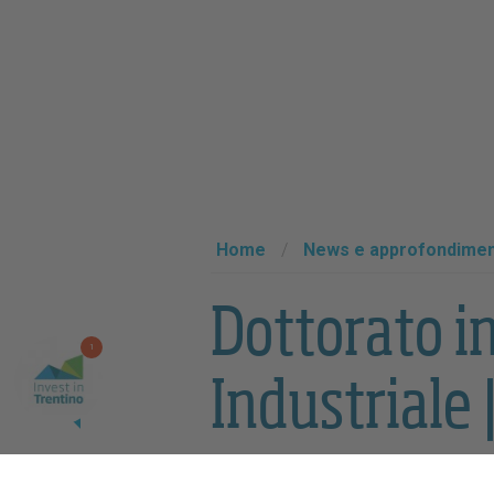
Home
/
News e approfondimen
Dottorato i
1
Industriale 
Giugno 2020