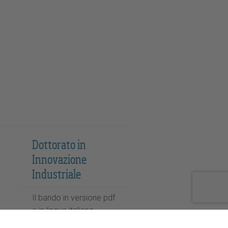
Dottorato in
Innovazione
Industriale
Il bando in versione pdf
e in lingua italiana.
Candidature entro il 25