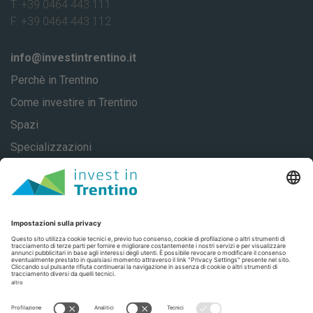
T. +39 0464 443 111
F. +39 0464 443 112
info@investintrentino.it
Perchè in Trentino
Come investire in Trentino
Spazi
Specializzazioni
About
Casi di successo
Contatti
Privacy
Privacy Settings
Trentino Social Media