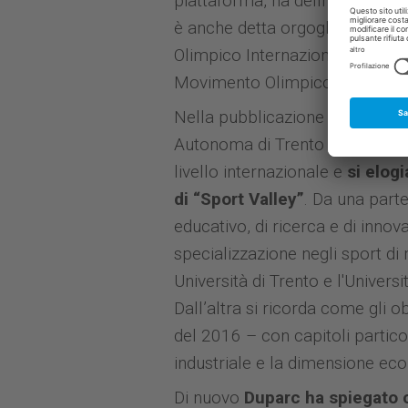
piattaforma, ha definito occasi
è anche detta orgogliosa per l
Olimpico Internazionale ad asso
Movimento Olimpico ed alla soc
Nella pubblicazione che è stata d
Autonoma di Trento viene iden
livello internazionale e
si elog
di “Sport Valley”
. Da una part
educativo, di ricerca e di innov
specializzazione negli sport di
Università di Trento e l'Univer
Dall’altra si ricorda come gli ob
del 2016 – con capitoli partico
industriale e la dimensione ec
Di nuovo
Duparc ha spiegato 