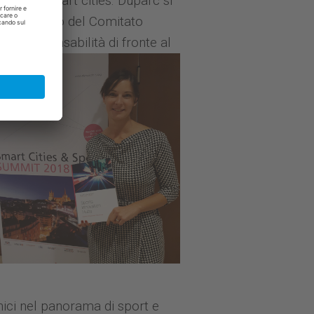
a delle smart cities. Duparc si
 Cup, premio del Comitato
na responsabilità di fronte al
nici nel panorama di sport e