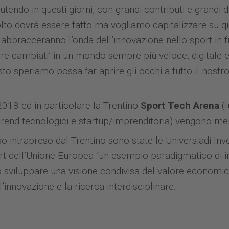
tendo in questi giorni, con grandi contributi e grandi d
olto dovrà essere fatto ma vogliamo capitalizzare su q
i abbracceranno l’onda dell’innovazione nello sport in
re cambiati’ in un mondo sempre più veloce, digitale 
 speriamo possa far aprire gli occhi a tutto il nost
 2018 ed in particolare la Trentino
Sport Tech Arena
(l
 trend tecnologici e startup/imprenditoria) vengono me
o intrapreso dal Trentino sono state le Universiadi Inve
ort dell’Unione Europea “un esempio paradigmatico di i
to sviluppare una visione condivisa del valore economic
l’innovazione e la ricerca interdisciplinare.