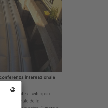
conferenza internazionale
e 2018.
à interessate a sviluppare
tario Generale della