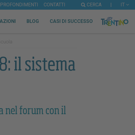
PPROFONDIMENTI
CONTATTI
CERCA
|
IT
AZIONI
BLOG
CASI DI SUCCESSO
scuola
: il sistema
 nel forum con il