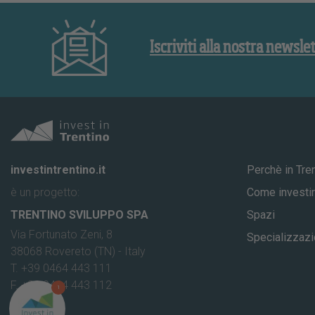
Iscriviti alla nostra newsle
investintrentino.it
Perchè in Tre
è un progetto:
Come investir
TRENTINO SVILUPPO SPA
Spazi
Via Fortunato Zeni, 8
Specializzazi
38068 Rovereto (TN) - Italy
T. +39 0464 443 111
F. +39 0464 443 112
1