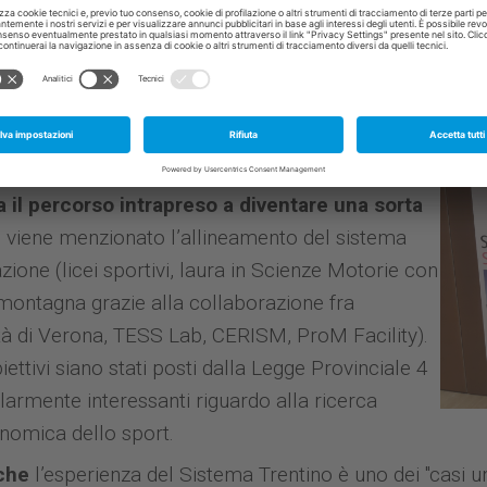
oni come quella di Losanna fondamentali per la crescit
'assegnazione a Smart Cities and Sport della Olympic
ciazioni meritevoli, aggiungendo che "questa è anche u
ietà in generale”.
istribuita a tutti i partecipanti, la Provincia
tificata come un esempio di buone prassi a
ia il percorso intrapreso a diventare una sorta
e viene menzionato l’allineamento del sistema
azione (licei sportivi, laura in Scienze Motorie con
 montagna grazie alla collaborazione fra
sità di Verona, TESS Lab, CERISM, ProM Facility).
iettivi siano stati posti dalla Legge Provinciale 4
larmente interessanti riguardo alla ricerca
onomica dello sport.
che
l’esperienza del Sistema Trentino è uno dei "casi u