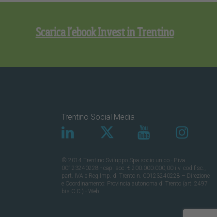
Scarica l’ebook Invest in Trentino
Trentino Social Media
© 2014 Trentino Sviluppo Spa socio unico - P.iva
00123240228 - cap. soc. € 200.000.000,00 i.v. cod.fisc.,
part. IVA e Reg.Imp. di Trento n. 00123240228 – Direzione
e Coordinamento: Provincia autonoma di Trento (art. 2497
bis C.C.) - Web