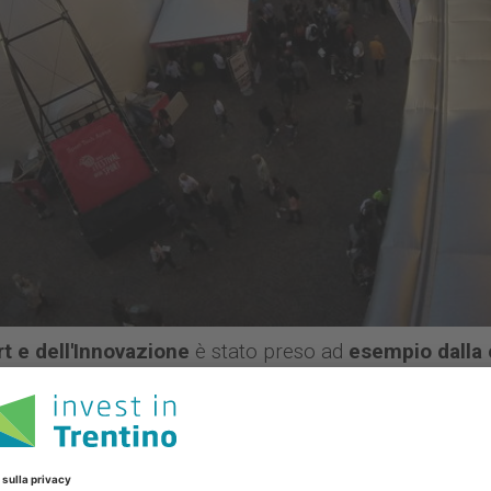
t e dell'Innovazione
è stato preso ad
esempio dalla 
t 2018”
, che si è svolta a Losanna dal 30 al 31 Ottobr
lla piattaforma Smart Cities and Sport, formata da citt
nettono sport e ambiente urbano. Mélanie Duparc, Segre