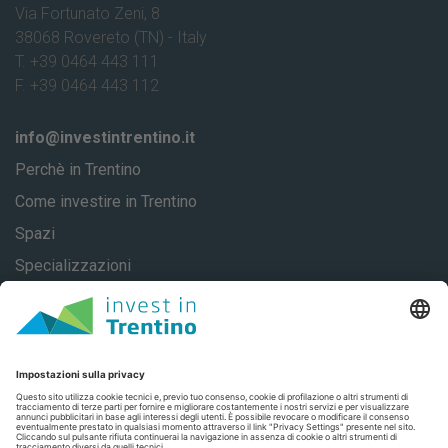
Via Fortunato Zeni, 8
38068 Rovereto (TN) - Italy
T. +39 0464 443 111
F. +39 0464 443 112
info@investintrentino.it
Perchè in Trentino
Come investire in Trentino
Spazi
Specializzazioni
About
Casi di successo
Contatti
Privacy
Privacy Settings