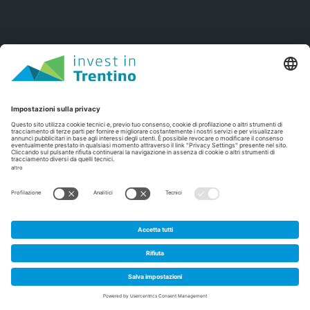
1
Home
/
Specializzazioni
/
ICT e Trasformazione Digitale
/
sport tech