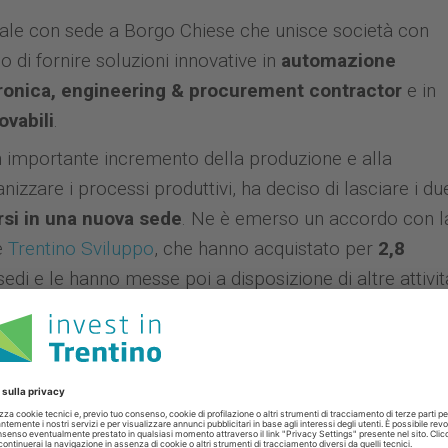
ale con sede a Borgo Chiese che unisce società con
o di fornire soluzioni innovative in
automazione
tronica, engineering & procurement contractor
e in
ovabili
.
n importante incremento della produzione e alla
izzare i processi produttivi, ha deciso di lasciare i du
rsi in una nuova sede
. Ne è emerso un accordo con l
e
Trentino Sviluppo
, che hanno acquistato per
2,8
edi e le hanno messe poi a disposizione di altre attivit
on ITT Marconi
roup
nel 2019 ha donato all’Istituto Tecnico