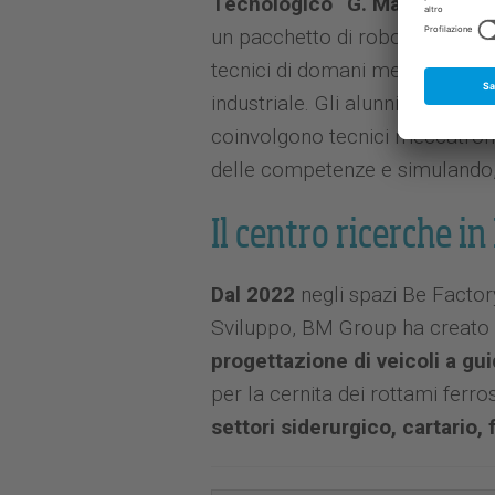
Tecnologico “G. Marconi” di 
un pacchetto di robotica speci
tecnici di domani mediante l’uti
industriale. Gli alunni possono
coinvolgono tecnici meccatronic
delle competenze e simulando, in
Il centro ricerche i
Dal 2022
negli spazi Be Factory
Sviluppo, BM Group ha creato i
progettazione di veicoli a g
per la cernita dei rottami ferros
settori siderurgico, cartario,