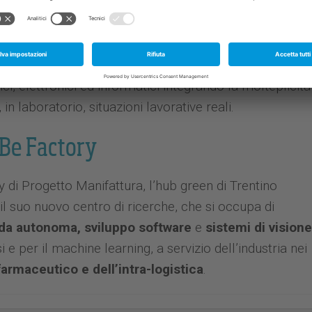
Rovereto la macchina KIT School di ABB
. Si tratta di
fico per il mondo educational, concepito per formare i
lizzo di tecnologie e software utilizzati in ambito
 cimentarsi in esercitazioni e sperimentazioni che
i, elettronici ed informatici integrando la molteplicità
 laboratorio, situazioni lavorative reali.
n Be Factory
 di Progetto Manifattura, l’hub green di Trentino
l suo nuovo centro di ricerche, che si occupa di
uida autonoma, sviluppo software
e
sistemi di visione
i e per il machine learning, a servizio dell’industria nei
 farmaceutico e dell’intra-logistica
.