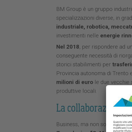
BM Group è un gruppo industri
specializzazioni diverse, in grad
industriale, robotica, mecca
investimenti nelle
energie rinn
Nel 2018
, per rispondere ad u
conseguente necessità di riorgan
storici stabilimenti per
trasferi
Provincia autonoma di Trento 
milioni di euro
le due vecchie s
produttive locali.
La collaborazione c
Business, ma non solo. BM G