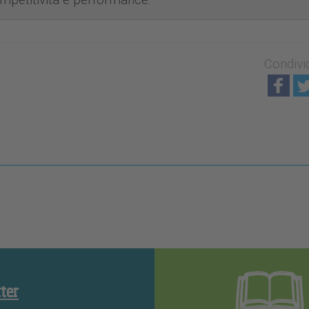
Condivi
tter