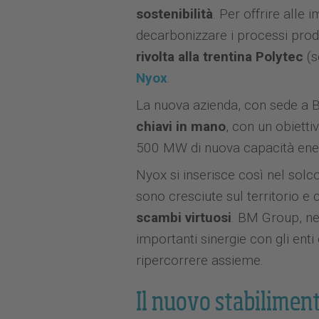
sostenibilità
. Per offrire alle
decarbonizzare i processi produt
rivolta alla trentina Polytec
(s
Nyox
.
La nuova azienda, con sede a 
chiavi in mano
, con un obietti
500 MW di nuova capacità ener
Nyox si inserisce così nel solc
sono cresciute sul territorio e
scambi virtuosi
. BM Group, nei
importanti sinergie con gli enti
ripercorrere assieme.
Il nuovo stabiliment