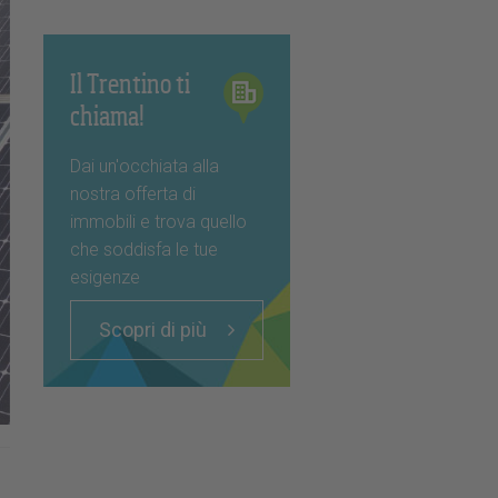
Il Trentino ti
chiama!
Dai un'occhiata alla
nostra offerta di
immobili e trova quello
che soddisfa le tue
esigenze
Scopri di più