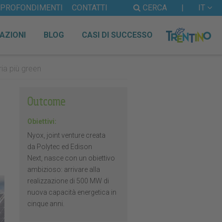
PPROFONDIMENTI
CONTATTI
CERCA
|
IT
AZIONI
BLOG
CASI DI SUCCESSO
ria più green
Outcome
Obiettivi:
Nyox, joint venture creata
da Polytec ed Edison
Next, nasce con un obiettivo
ambizioso: arrivare alla
realizzazione di 500 MW di
nuova capacità energetica in
cinque anni.