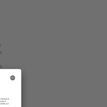
e
a
à