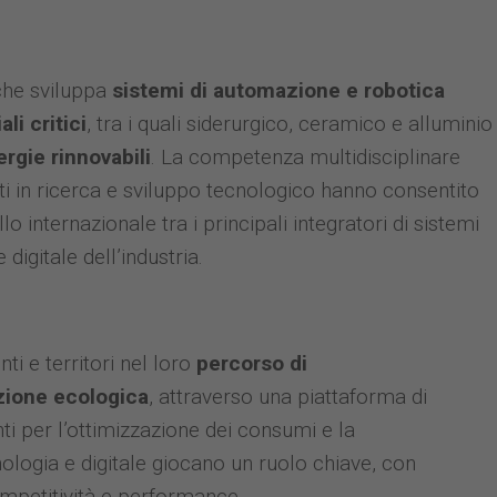
 che sviluppa
sistemi di automazione e robotica
li critici
, tra i quali siderurgico, ceramico e alluminio
ergie rinnovabili
. La competenza multidisciplinare
nti in ricerca e sviluppo tecnologico hanno consentito
llo internazionale tra i principali integratori di sistemi
digitale dell’industria.
i e territori nel loro
percorso di
zione ecologica
, attraverso una piattaforma di
nti per l’ottimizzazione dei consumi e la
ologia e digitale giocano un ruolo chiave, con
ompetitività e performance.