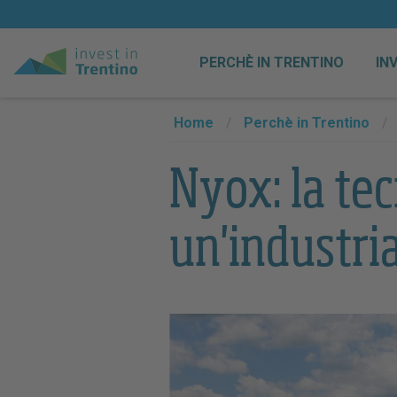
PERCHÈ IN TRENTINO
IN
Home
/
Perchè in Trentino
/
Nyox: la tec
un'industri