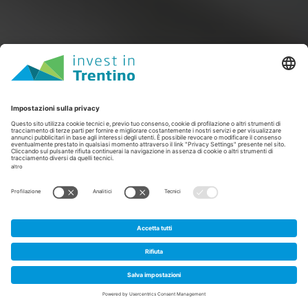
1
Home
/
News e approfondimenti